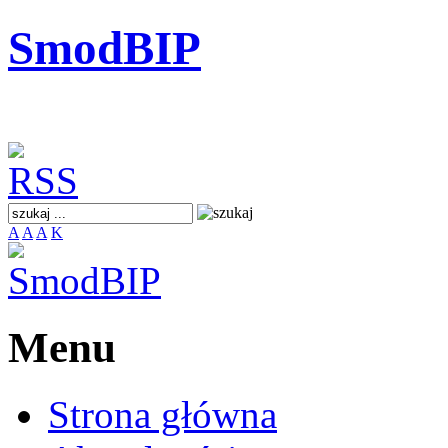
SmodBIP
A
A
A
K
Menu
Strona główna