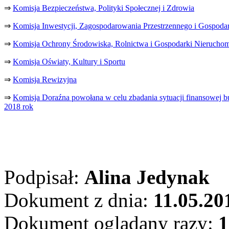
⇒
Komisja Bezpieczeństwa, Polityki Społecznej i Zdrowia
⇒
Komisja Inwestycji, Zagospodarowania Przestrzennego i Gospoda
⇒
Komisja Ochrony Środowiska, Rolnictwa i Gospodarki Nierucho
⇒
Komisja Oświaty, Kultury i Sportu
⇒
Komisja Rewizyjna
⇒
Komisja Doraźna powołana w celu zbadania sytuacji finansowej b
2018 rok
Podpisał:
Alina Jedynak
Dokument z dnia:
11.05.20
Dokument oglądany razy:
1