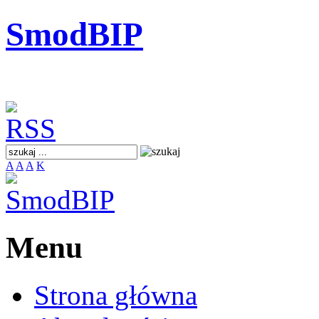
SmodBIP
A
A
A
K
Menu
Strona główna