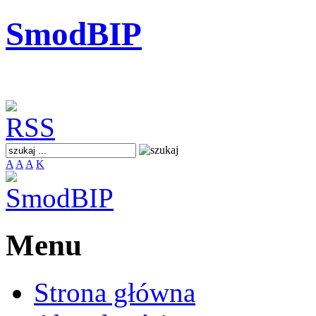
SmodBIP
A
A
A
K
Menu
Strona główna