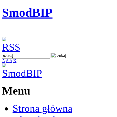
SmodBIP
A
A
A
K
Menu
Strona główna