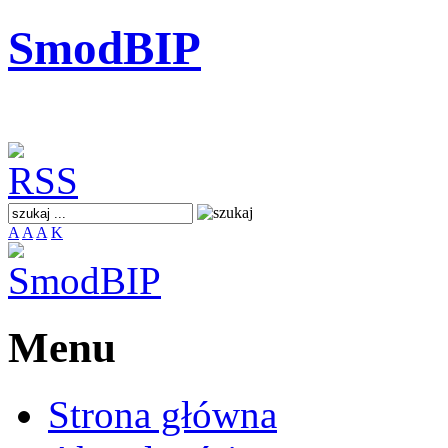
SmodBIP
A
A
A
K
Menu
Strona główna