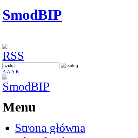
SmodBIP
A
A
A
K
Menu
Strona główna