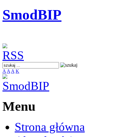
SmodBIP
A
A
A
K
Menu
Strona główna