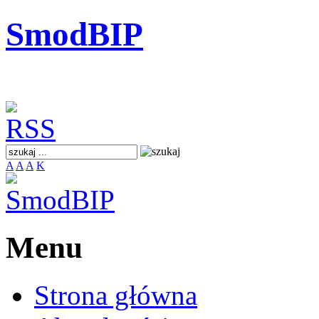
SmodBIP
A
A
A
K
Menu
Strona główna