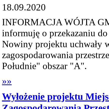
18.09.2020
INFORMACJA WÓJTA G
informuję o przekazaniu d
Nowiny projektu uchwały w
zagospodarowania przestrz
Południe" obszar "A".
»»
Wyłożenie projektu Miej
Zagospodarowania Przes