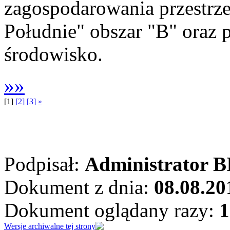
zagospodarowania przestr
Południe" obszar "B" oraz 
środowisko.
»»
[1]
[2]
[3]
»
Podpisał:
Administrator B
Dokument z dnia:
08.08.20
Dokument oglądany razy:
1
Wersje archiwalne tej strony