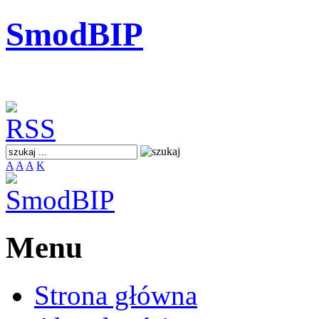
SmodBIP
A
A
A
K
Menu
Strona główna