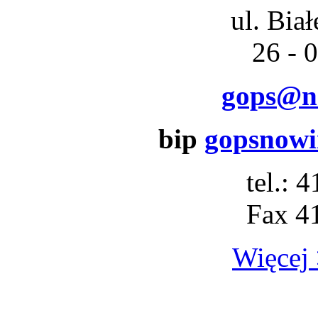
ul. Bia
26 - 
gops@n
bip
gopsnowin
tel.: 
Fax 4
Więcej