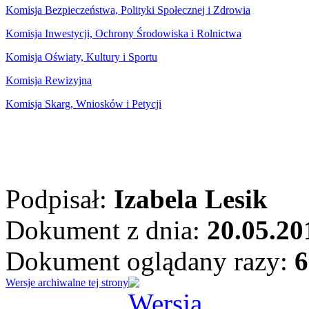
Komisja Bezpieczeństwa, Polityki Społecznej i Zdrowia
Komisja Inwestycji, Ochrony Środowiska i Rolnictwa
Komisja Oświaty, Kultury i Sportu
Komisja Rewizyjna
Komisja Skarg, Wniosków i Petycji
Podpisał:
Izabela Lesik
Dokument z dnia:
20.05.20
Dokument oglądany razy:
6
Wersje archiwalne tej strony