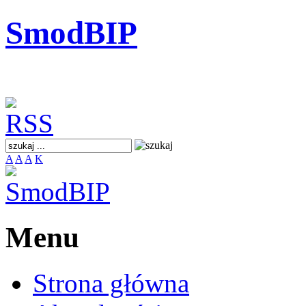
SmodBIP
A
A
A
K
Menu
Strona główna