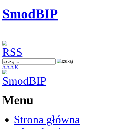
SmodBIP
A
A
A
K
Menu
Strona główna