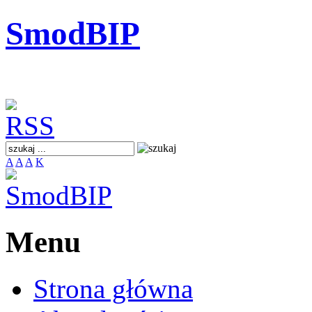
SmodBIP
A
A
A
K
Menu
Strona główna