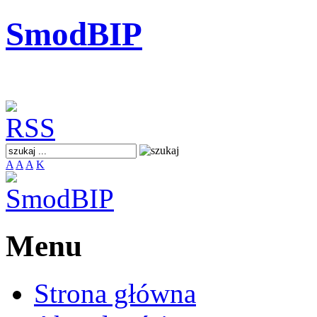
SmodBIP
A
A
A
K
Menu
Strona główna