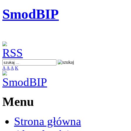
SmodBIP
A
A
A
K
Menu
Strona główna